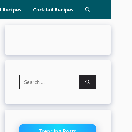
l Recipes
Cocktail Recipes
Search
for:
Trending Posts