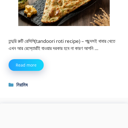
তন্দুরি রুটি রেসিপি(tandoori roti recipe) – পছন্দসই খাবার খেতে
এখন আর রেস্তোরাঁই যাওয়ার দরকার হবে না কারণ আপনি …
Read more
Categories
নিরামিষ