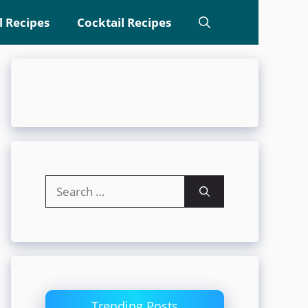
l Recipes
Cocktail Recipes
Search
for:
Trending Posts