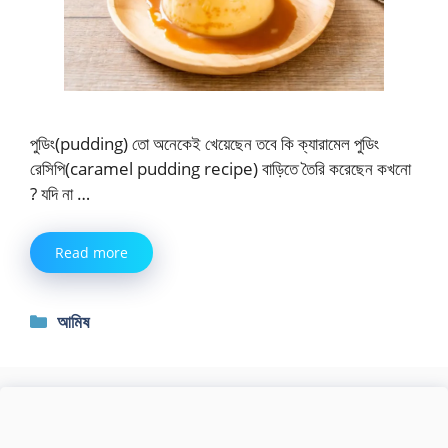
পুডিং(pudding) তো অনেকেই খেয়েছেন তবে কি ক্যারামেল পুডিং
রেসিপি(caramel pudding recipe) বাড়িতে তৈরি করেছেন কখনো
? যদি না …
Read more
Categories
আমিষ