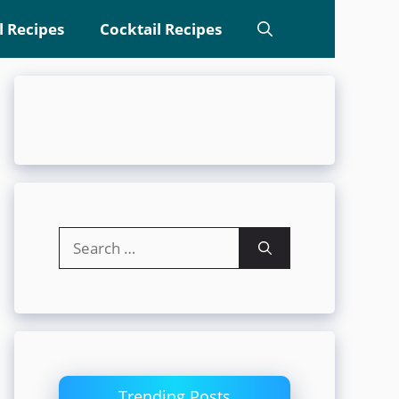
l Recipes
Cocktail Recipes
Search
for:
Trending Posts