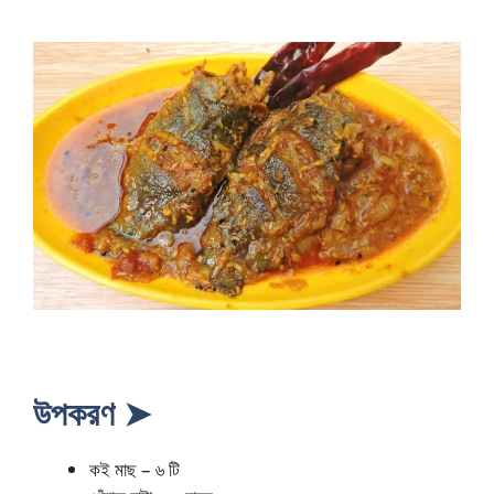
উপকরণ ➤
কই মাছ – ৬ টি