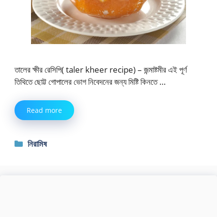
তালের ক্ষীর রেসিপি( taler kheer recipe) – জন্মাষ্টমীর এই পূর্ণ
তিথিতে ছোট্ট গোপালের ভোগ নিবেদনের জন্য মিষ্টি কিনতে …
Read more
Categories
নিরামিষ