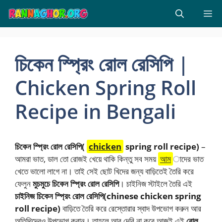
Skip
M
to
content
চিকেন স্প্রিং রোল রেসিপি |
Chicken Spring Roll
Recipe in Bengali
চিকেন স্প্রিং রোল রেসিপি(
chicken
spring roll recipe)
–
আমরা ভাত, ডাল তো রোজই খেয়ে থাকি কিন্তু সব সময়
আম
াদের ভাত
খেতে ভালো লাগে না। তাই সেই ছোট খিদের জন্য বাড়িতেই তৈরি করে
ফেলুন
মুচমুচে চিকেন স্প্রিং রোল রেসিপি
। চাইনিজ স্টাইলে তৈরি এই
চাইনিজ চিকেন স্প্রিং রোল রেসিপি(chinese chicken spring
roll recipe)
বাড়িতে তৈরি করে রেস্তোরার স্বাদ উপভোগ করুন আর
অতিথিদেরও উপভোগ করান। তাহলে আর দেরি না করে আজই এই
রোল